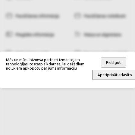
Pasūtīšanas informācija
Pasūtīšanas noteikumi
Piegādes informācija
Maiņa un atgriešana
Maksāšanas veidi
Personas datu apstrāde
Mēs un mūsu biznesa partneri izmantojam
Pielāgot
tehnoloģijas, tostarp sīkdatnes, lai dažādiem
nolūkiem apkopotu par jums informāciju
Apstiprināt atlasīto