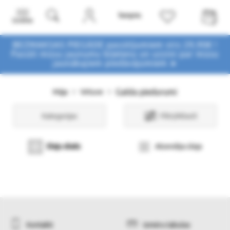
Izvēlne
BEZMAKSAS PIEGĀDE pasūtījumiem virs 29,90€ !
Pasūti mūsu jaunumu biļetenu un uzzini par mūsu
jaunākajiem piedāvājumiem ➤
Galda piedurumi
Māja
Virtuve
Kategorijas
Filtri/Atlasīt
Sleju skats
Atsevišķa sleja
Kontakti
Izmēru tabulas