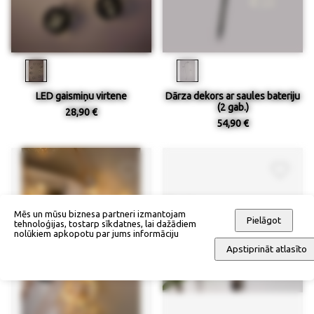
LED gaismiņu virtene
Dārza dekors ar saules bateriju
(2 gab.)
28,90 €
54,90 €
Mēs un mūsu biznesa partneri izmantojam
Pielāgot
tehnoloģijas, tostarp sīkdatnes, lai dažādiem
nolūkiem apkopotu par jums informāciju
Apstiprināt atlasīto