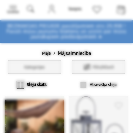
Izvēlne
BEZMAKSAS PIEGĀDE pasūtījumiem virs 29,90€ !
Pasūti mūsu jaunumu biļetenu un uzzini par mūsu
jaunākajiem piedāvājumiem ➤
Mājsaimniecība
Māja
Kategorijas
Filtri/Atlasīt
Sleju skats
Atsevišķa sleja