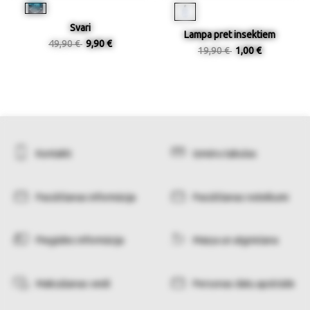
Svari
Lampa pret insektiem
49,90 €
9,90 €
19,90 €
1,00 €
Kontakti
Izmēru tabulas
Pasūtīšanas informācija
Pasūtīšanas noteikumi
Piegādes informācija
Maiņa un atgriešana
Maksāšanas veidi
Personas datu apstrāde