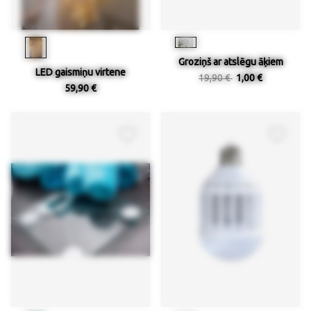
Groziņš ar atslēgu āķiem
LED gaismiņu virtene
19,90 €
1,00 €
59,90 €