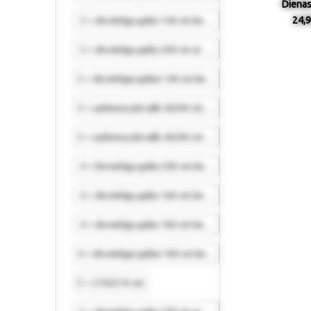
Dienas
24,9
3 = divvietīga gulta 140 cm bez kājgaļa 220/250 cm
3 = divvietīga gulta 200 cm ar kājgali 280/210 cm
3 = divvietīgai gultai 140 cm bez kājgaļa 220/250 cm
3 = spilvena pārvalki 40/40 cm (2 gab.)
3 = spilvena pārvalki 40/40 cm (2 gab.)
4 = Divvietīga gulta 200 cm bez kājgaļa 280/240 cm
4 = divvietīga gulta 160 cm bez kājgaļa 240/250 cm
4 = divvietīga gulta 160 cm bez kājgaļa 240/250 cm
4 = divvietīgai gultai 160 cm bez kājgaļa 240/250 cm
5 = 270/210 cm