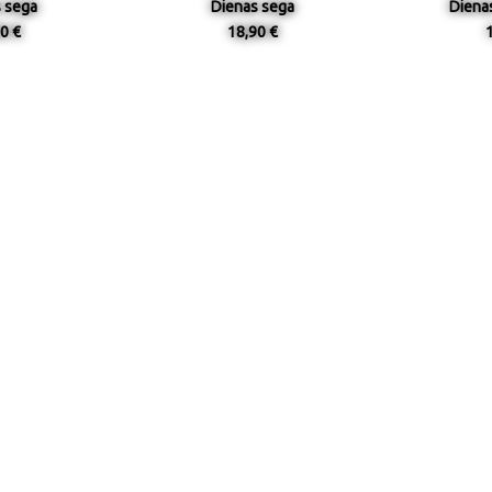
 sega
Dienas sega
Diena
0 €
18,90 €