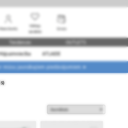
Vēlmju
Mans konts
Grozs
saraksts
Tendences
OUTLETS
Mājsaimniecība
ATLAIDE
ar mūsu jaunākajiem piedāvājumiem ➤
15)