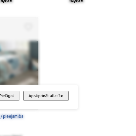
15,90 €
42,90 €
Pielāgot
Apstiprināt atlasīto
 / pieejamība