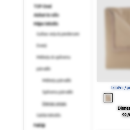
TOP-Deal
Aizkari & rullo
Mājas tekstils
Gultas veļa & piederumi
Dvieļi
Mēbeļu & spilvenu
pārvalki
Mēbeļu pārvalki
Izmērs / p
Spilvenu pārvalki
Dienas segas
Dienas
92,9
Galda tekstils
Paklāji