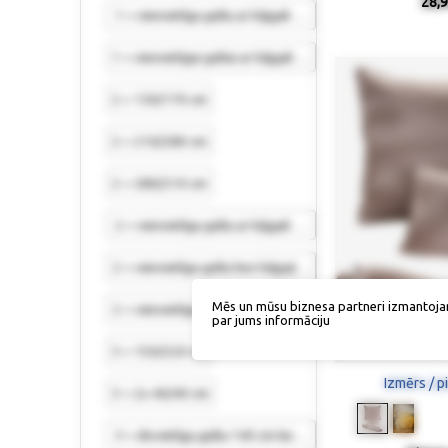
28,9
1 = vienvietīga gulta ar kājgali 140/210 cm
1 = vienvietīgai gultai ar kājgali 140/210 cm
2 = 130/170 cm
2 = 210/280 cm
2 = 280/210 cm
2 = vienvietīga gulta ar kājgali 140/210 cm
2 = vienvietīga gulta bez kājgaļa 180/250 cm
Mēs un mūsu biznesa partneri izmantoja
2 = vienvietīga gulta bez kājgaļa 180/250 cm
par jums informāciju
3 = 150/220 cm
Izmērs / p
3 = 2x 40/40 cm
3 = divvietīga gulta 140 cm bez kājgaļa 220/250 cm