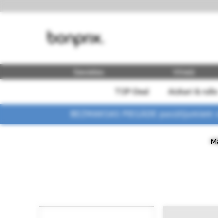
Sievietes
Vīrieši
TOP-Deal
Aizkari & rullo
BEZMAKSAS PIEGĀDE pasūtījumiem vi
Mā