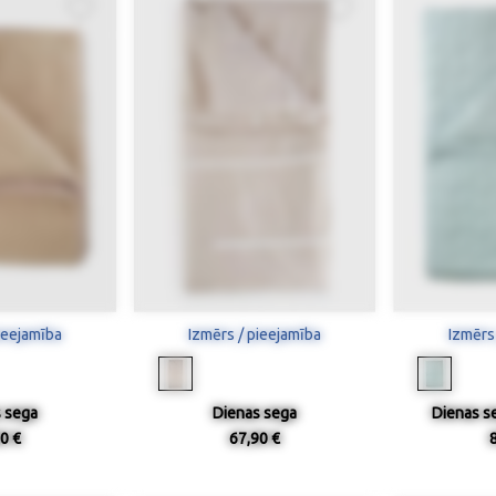
ieejamība
Izmērs / pieejamība
Izmērs
 sega
Dienas sega
Dienas s
0 €
67,90 €