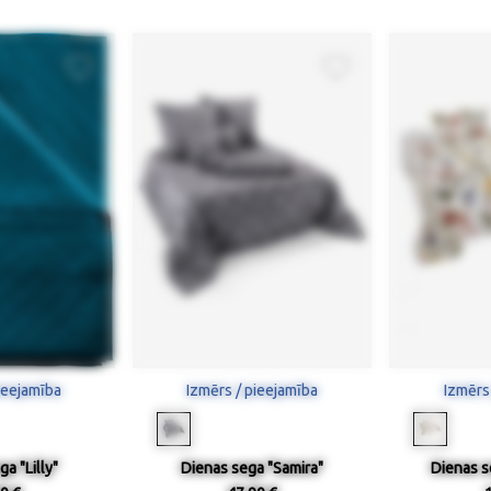
ieejamība
Izmērs / pieejamība
Izmērs
a "Lilly"
Dienas sega "Samira"
Dienas s