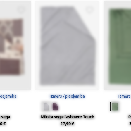
ieejamība
Izmērs / pieejamība
Izmērs
 sega
Mīksta sega Cashmere Touch
P
0 €
27,90 €