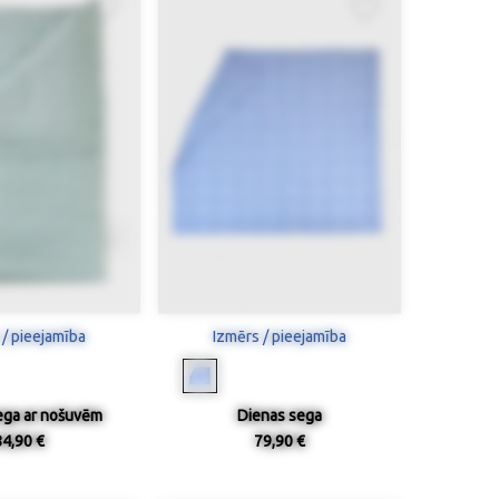
 / pieejamība
Izmērs / pieejamība
ega ar nošuvēm
Dienas sega
84,90 €
79,90 €