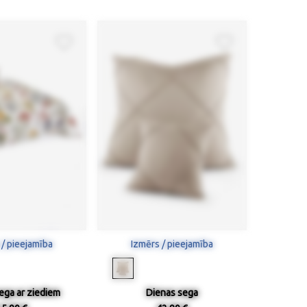
 / pieejamība
Izmērs / pieejamība
ega ar ziediem
Dienas sega