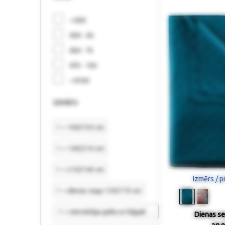
< €30
€30 - 50
€50 - 75
€75 - 150
> €150
izmērs
1 = 100/150 cm
1 = 140/210 cm
1 = 210/140 cm
Izmērs / p
1 = dienas sega 130/170 cm
1 = vienvietīga gulta ar kājgali 140/210 cm
Dienas seg