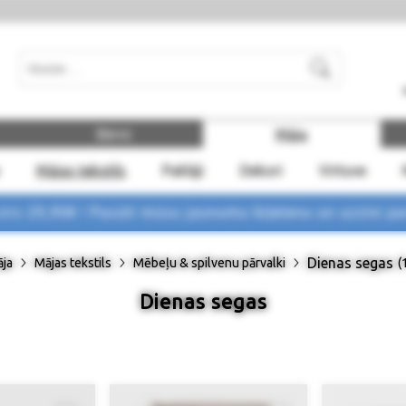
Meklēt
Bērni
Māja
Mājas tekstils
Paklāji
Dekori
Virtuve
rs 29,90€ !
Pasūti mūsu jaunumu biļetenu un uzzini p
Dienas segas
ja
Mājas tekstils
Mēbeļu & spilvenu pārvalki
(
Dienas segas