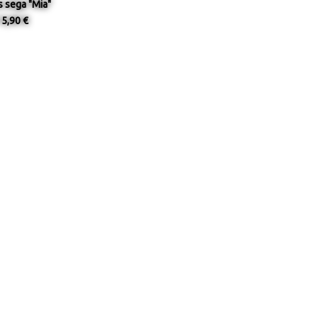
s sega "Mia"
15,90 €