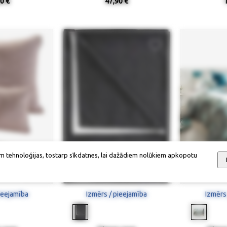
0 €
47,90 €
m tehnoloģijas, tostarp sīkdatnes, lai dažādiem nolūkiem apkopotu
ieejamība
Izmērs / pieejamība
Izmērs