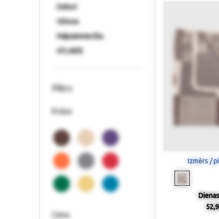
Dekori
Virtuve
Mājsaimniecība
ATLAIDE
Filtrs
Krāsa
Izmērs / p
Dienas
52,9
Cena