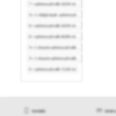
7 = spilvena pārvalki 40/40 cm (2 gab.)
8 = 2-daļīgā iepak. spilvena pārvalki 80/80 cm
8 = spilvena pārvalki 40/40 cm (2 gab.)
8 = spilvena pārvalki 80/80 cm (2 gab.)
9 = 2 skausta spilvena pārvalki 15/40 cm
9 = 2 skausta spilvena pārvalki 15/40 cm
9 = spilvena pārvalki 15/40 cm
Kontakti
Izmēru