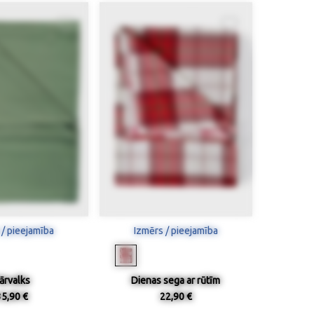
 / pieejamība
Izmērs / pieejamība
ārvalks
Dienas sega ar rūtīm
35,90 €
22,90 €