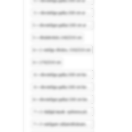
5 = divvietīga gulta 200 cm ar kājgali 280/210 cm
5 = divvietīga gulta 200 cm ar kājgali 280/210 cm
5 = divvietīgai gultai 200 cm ar kājgali 280/210 cm
5 = dīvānkrēsls 240/250 cm
6 = 2-vietīgs dīvāns, 330/250 cm
6 = 270/250 cm
6 = divvietīga gulta 200 cm bez kājgaļa 280/250 cm
6 = divvietīga gulta 200 cm bez kājgaļa 280/250 cm
6 = divvietīgai gultai 200 cm bez kājgaļa 280/250 cm
7 = 2-daļīgā iepak. spilvena pārvalki 40/40 cm
7 = 3-vietīgam sēžamdīvānam, 380/250 cm