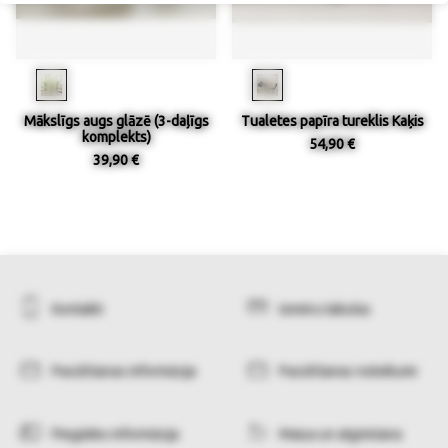
Mākslīgs augs glāzē (3-daļīgs
Tualetes papīra tureklis Kaķis
komplekts)
54,90 €
39,90 €
Kontakti
Izmēru tabulas
Pasūtīšanas informācija
Pasūtīšanas noteikumi
Piegādes informācija
Maiņa un atgriešana