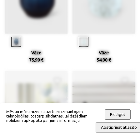
Vāze
Vāze
75,90 €
54,90 €
Mēs un mūsu biznesa partneri izmantojam
Pielāgot
tehnoloģijas, tostarp sīkdatnes, lai dažādiem
nolūkiem apkopotu par jums informāciju
Apstiprināt atlasīto