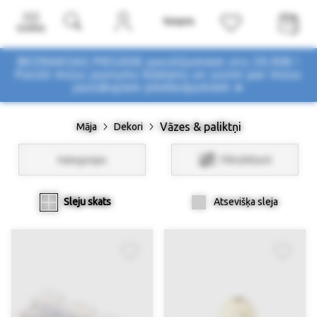
Izvēlne
BEZMAKSAS PIEGĀDE pasūtījumiem virs 29,90€ !
Pasūti mūsu jaunumu biļetenu un uzzini par mūsu
jaunākajiem piedāvājumiem ➤
Vāzes & paliktņi
Māja
Dekori
Kategorijas
Filtri/Atlasīt
Sleju skats
Atsevišķa sleja