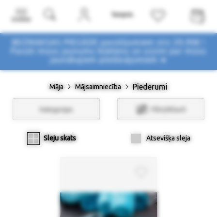
Izvēlne
BEZMAKSAS PIEGĀDE pasūtījumiem virs 29,90€ !
Pasūti mūsu jaunumu biļetenu un uzzini par mūsu
jaunākajiem piedāvājumiem ➤
Piederumi
Māja
Mājsaimniecība
Kategorijas
Filtri/Atlasīt
Sleju skats
Atsevišķa sleja