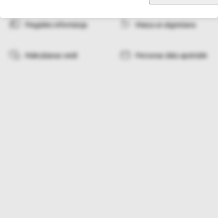
Piegādes informācija
Maiņa un atgriešana
Maksāšanas veidi
Personas datu apstrāde