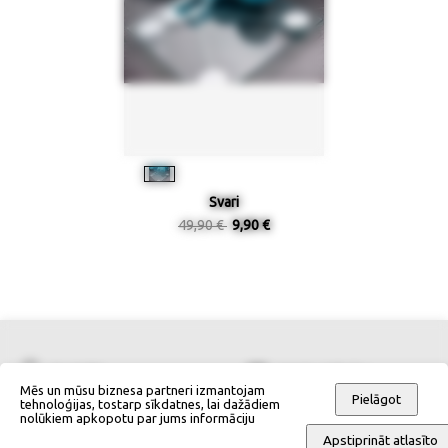
Svari
49,90 €
9,90 €
Kontakti
Izmēru tabulas
Mēs un mūsu biznesa partneri izmantojam
Pielāgot
tehnoloģijas, tostarp sīkdatnes, lai dažādiem
nolūkiem apkopotu par jums informāciju
Pasūtīšanas informācija
Pasūtīšanas noteikumi
Apstiprināt atlasīto