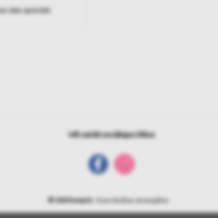
as datu apstrāde
Vēl vairāk sociālajos tīklos
© 2026 bonprix
. Visas tiesības aizsargātas.