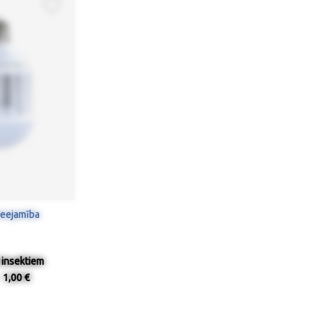
ieejamība
 insektiem
1,00 €