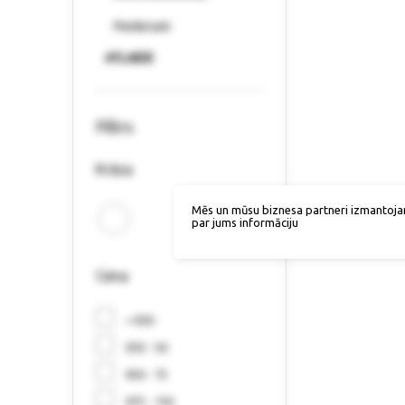
Piederumi
ATLAIDE
Filtrs
Krāsa
Mēs un mūsu biznesa partneri izmantoja
par jums informāciju
Cena
< €30
€30 - 50
€50 - 75
€75 - 150