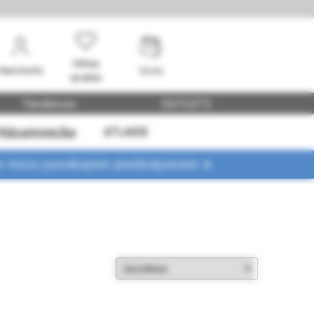
Vēlmju
Mans konts
Grozs
saraksts
Tendences
OUTLETS
Mājsaimniecība
ATLAIDE
ar mūsu jaunākajiem piedāvājumiem ➤