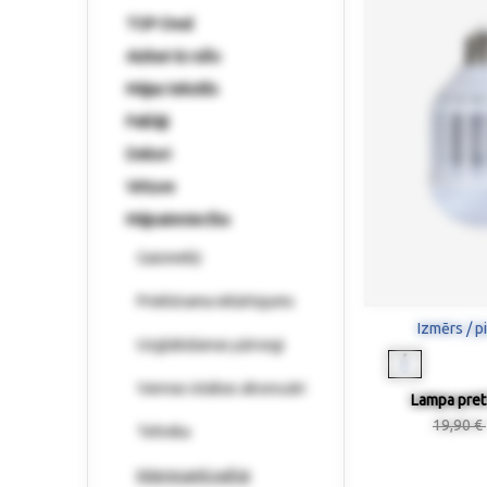
TOP-Deal
Aizkari & rullo
Mājas tekstils
Paklāji
Dekori
Virtuve
Mājsaimniecība
Gaismekļi
Priekšnama iekārtojums
Izmērs / p
Uzglabāšanas pārsegi
Vannas istabas aksesuāri
Lampa pret
19,90 €
Tehnika
Interesanti palīgi