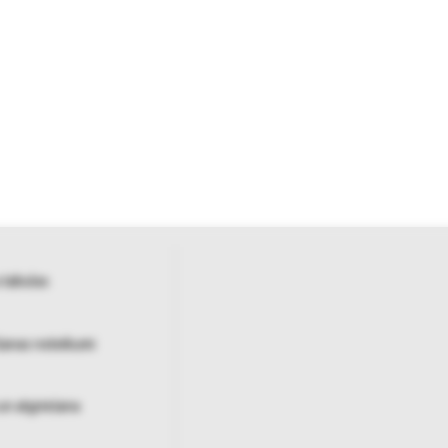
 tabulas
šanas noteikumi
un atgriešana