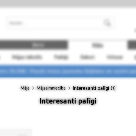
Meklēt
Bērni
Māja
Mājas tekstils
Paklāji
Dekori
Virtuve
rs 29,90€ !
Pasūti mūsu jaunumu biļetenu un uzzini p
Interesanti palīgi
Māja
Mājsaimniecība
(1)
Interesanti palīgi