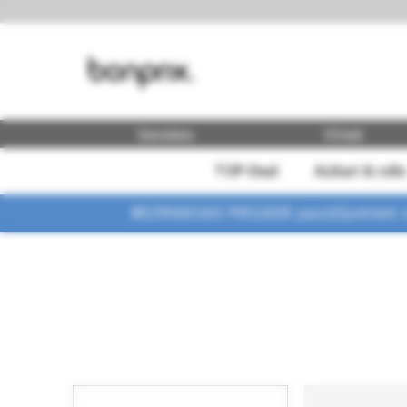
Sievietes
Vīrieši
TOP-Deal
Aizkari & rullo
BEZMAKSAS PIEGĀDE pasūtījumiem vi