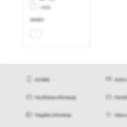
> €150
izmērs
-
Kontakti
Izmēru
Pasūtīšanas informācija
Pasūtī
Piegādes informācija
Maiņa 