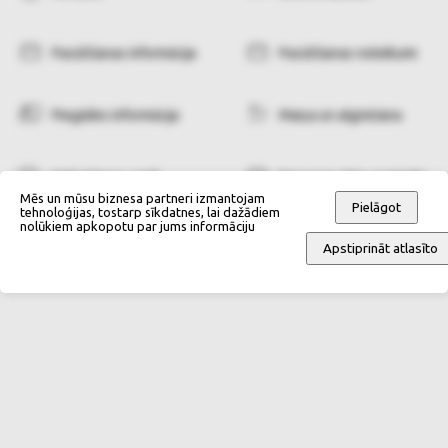
Pasūtīšanas informācija
Pasūtīšanas noteikumi
Piegādes informācija
Maiņa un atgriešana
Maksāšanas veidi
Personas datu apstrāde
Mēs un mūsu biznesa partneri izmantojam
Pielāgot
tehnoloģijas, tostarp sīkdatnes, lai dažādiem
nolūkiem apkopotu par jums informāciju
Apstiprināt atlasīto