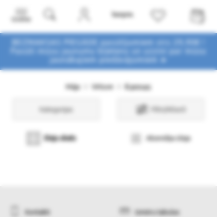
Izvēlne
BEZMAKSAS PIEGĀDE pasūtījumiem virs 29,90€ !
Pasūti mūsu jaunumu biļetenu un uzzini par mūsu
jaunākajiem piedāvājumiem ➤
Kannas
Māja
Virtuve
Kategorijas
Filtri/Atlasīt
Sleju skats
Atsevišķa sleja
Kontakti
Izmēru tabulas