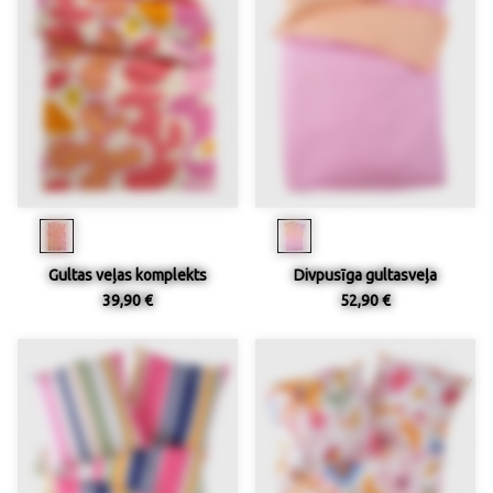
Gultas veļas komplekts
Divpusīga gultasveļa
39,90 €
52,90 €