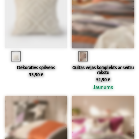
Dekoratīvs spilvens
Gultas veļas komplekts ar svītru
rakstu
33,90 €
52,90 €
Jaunums