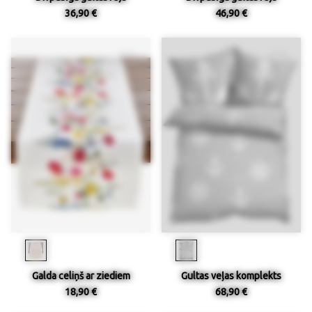
36,90 €
46,90 €
Galda celiņš ar ziediem
Gultas veļas komplekts
18,90 €
68,90 €