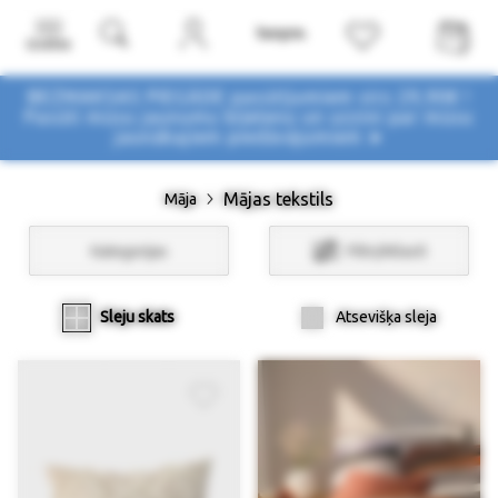
Izvēlne
BEZMAKSAS PIEGĀDE pasūtījumiem virs 29,90€ !
Pasūti mūsu jaunumu biļetenu un uzzini par mūsu
jaunākajiem piedāvājumiem ➤
Mājas tekstils
Māja
Kategorijas
Filtri/Atlasīt
Sleju skats
Atsevišķa sleja