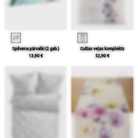
Spilvena pārvalki (2 gab.)
Gultas veļas komplekts
13,90 €
52,90 €