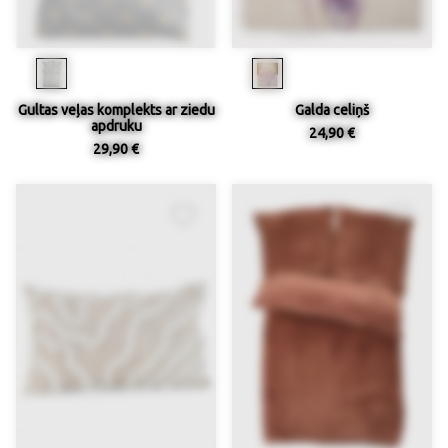
Gultas veļas komplekts ar ziedu
Galda celiņš
apdruku
24,90 €
29,90 €