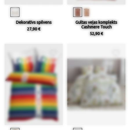
Dekoratīvs spilvens
Gultas veļas komplekts
Cashmere Touch
27,90 €
52,90 €