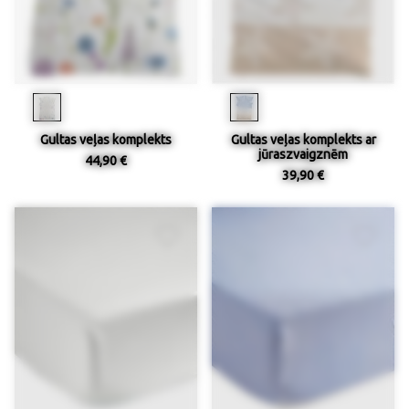
Gultas veļas komplekts
Gultas veļas komplekts ar
jūraszvaigznēm
44,90 €
39,90 €