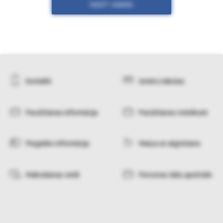
RĀDĪT VAIRĀK
Kontakti
Izmēru tabulas
Pasūtīšanas informācija
Pasūtīšanas noteikumi
Piegādes informācija
Maiņa un atgriešana
Maksāšanas veidi
Personas datu apstrāde