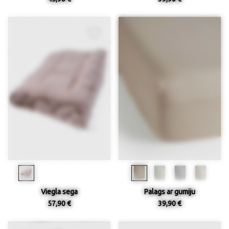
Viegla sega
Palags ar gumiju
57,90 €
39,90 €