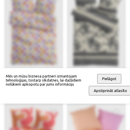
Mēs un mūsu biznesa partneri izmantojam
Pielāgot
tehnoloģijas, tostarp sīkdatnes, lai dažādiem
nolūkiem apkopotu par jums informāciju
Gultas veļas komplekts
Gultas veļas komplekts
Apstiprināt atlasīto
35,90 €
45,90 €