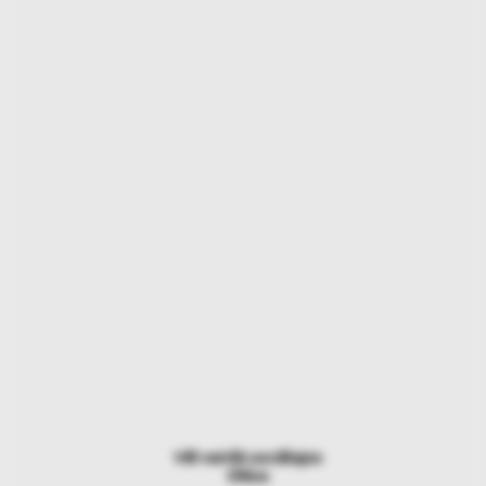
Vēl vairāk sociālajos
tīklos