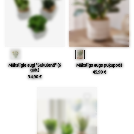
Mākslīgie augi "Sukulenti" (6
Mākslīgs augs puķupodā
gab.)
45,90 €
34,90 €