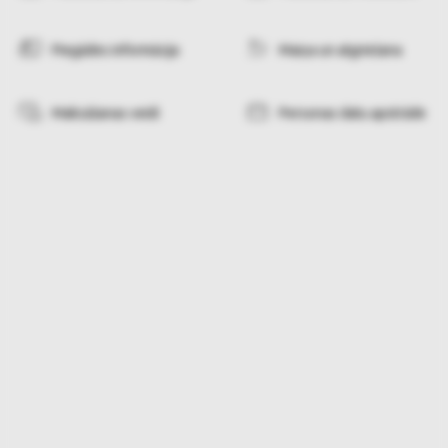
Piegādes informācija
Maiņa un atgriešana
Maksāšanas veidi
Personas datu apstrāde