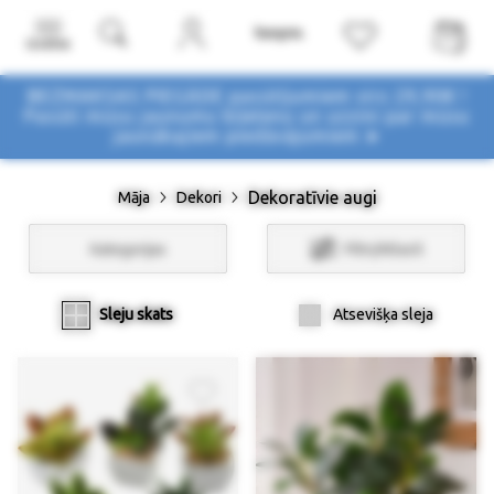
Izvēlne
BEZMAKSAS PIEGĀDE pasūtījumiem virs 29,90€ !
Pasūti mūsu jaunumu biļetenu un uzzini par mūsu
jaunākajiem piedāvājumiem ➤
Dekoratīvie augi
Māja
Dekori
Kategorijas
Filtri/Atlasīt
Sleju skats
Atsevišķa sleja