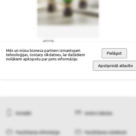
Mēs un mūsu biznesa partneri izmantojam
Pielāgot
tehnoloģijas, tostarp sīkdatnes, lai dažādiem
Mākslīgs augs glāzē (3-daļīgs
nolūkiem apkopotu par jums informāciju
komplekts)
Apstiprināt atlasīto
42,90 €
Kontakti
Izmēru tabulas
Pasūtīšanas informācija
Pasūtīšanas noteikumi