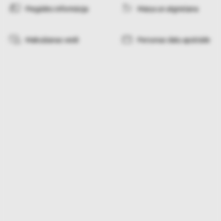
Piegādes informācija
Maiņa un atgriešana
Maksāšanas veidi
Personas datu apstrāde