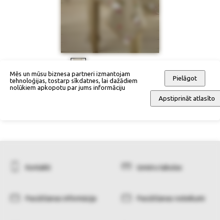
Mēs un mūsu biznesa partneri izmantojam
Pielāgot
tehnoloģijas, tostarp sīkdatnes, lai dažādiem
6 salvetes
nolūkiem apkopotu par jums informāciju
9,90 €
1,90 €
Apstiprināt atlasīto
Kontakti
Izmēru tabulas
Pasūtīšanas informācija
Pasūtīšanas noteikumi