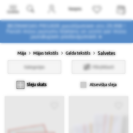
Izvēlne
BEZMAKSAS PIEGĀDE pasūtījumiem virs 29,90€ !
Pasūti mūsu jaunumu biļetenu un uzzini par mūsu
jaunākajiem piedāvājumiem ➤
Salvetes
Māja
Mājas tekstils
Galda tekstils
Kategorijas
Filtri/Atlasīt
Sleju skats
Atsevišķa sleja