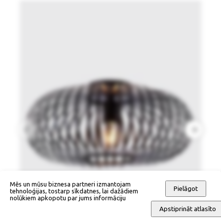
Mēs un mūsu biznesa partneri izmantojam
Pielāgot
tehnoloģijas, tostarp sīkdatnes, lai dažādiem
nolūkiem apkopotu par jums informāciju
Apstiprināt atlasīto