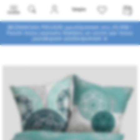
Izvēlne
BEZMAKSAS PIEGĀDE pasūtījumiem virs 29,90€ !
Pasūti mūsu jaunumu biļetenu un uzzini par mūsu
jaunākajiem piedāvājumiem ➤