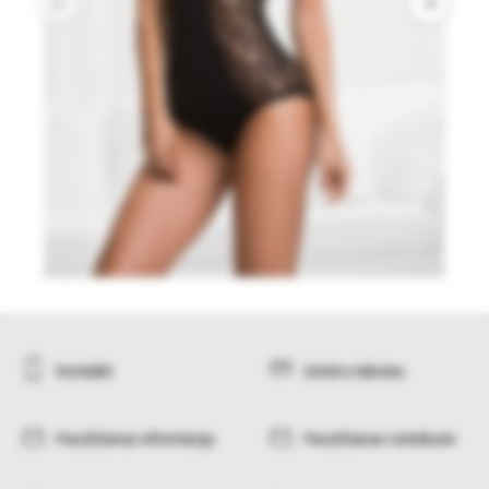
Kontakti
Izmēru tabulas
Pasūtīšanas informācija
Pasūtīšanas noteikumi