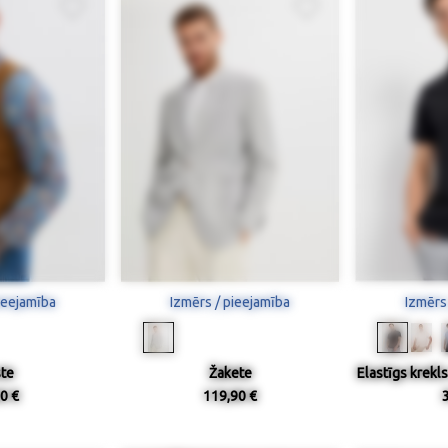
ieejamība
Izmērs / pieejamība
Izmērs
te
Žakete
Elastīgs krekl
0 €
119,90 €