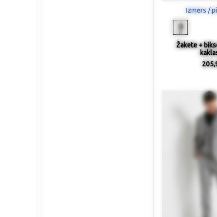
Izmērs / p
Žakete + biks
kakla
205,