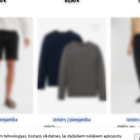
0 €
65,90 €
ieejamība
Izmērs / pieejamība
Izmērs
m tehnoloģijas, tostarp sīkdatnes, lai dažādiem nolūkiem apkopotu