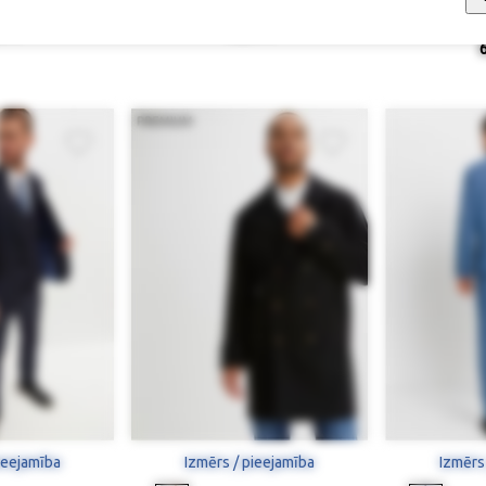
axed Fit)
Džemperis (2 gab.)
Uzvalka bi
S
0 €
65,90 €
ieejamība
Izmērs / pieejamība
Izmērs