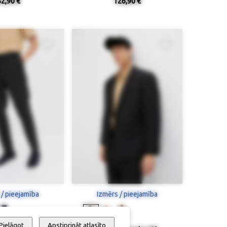
52,90 €
126,90 €
 / pieejamība
Izmērs / pieejamība
Pielāgot
Apstiprināt atlasīto