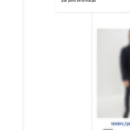
par jums informāciju
Šorti (Rel
55,9
Izmērs / p