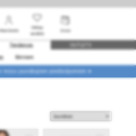
Vēlmju
Mans konts
Grozs
saraksts
Tendences
OUTLETS
em
Bērniem
ar mūsu jaunākajiem piedāvājumiem ➤