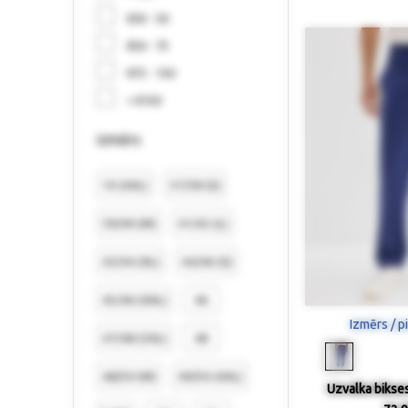
€30 - 50
€50 - 75
€75 - 150
> €150
izmērs
10 (4XL)
37/38 (S)
39/40 (M)
41/42 (L)
43/44 (XL)
44/46 (S)
45/46 (XXL)
46
Izmērs / p
47/48 (3XL)
48
48/50 (M)
49/50 (4XL)
Uzvalka bikses