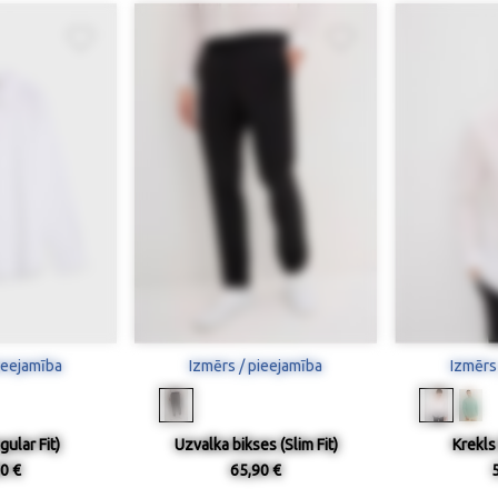
ieejamība
Izmērs / pieejamība
Izmērs
gular Fit)
Uzvalka bikses (Slim Fit)
Krekls 
0 €
65,90 €