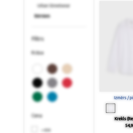
Urban Streetwear
Bērniem
Filtrs
Krāsa
Izmērs / p
Cena
Krekls (Re
54,9
< €30