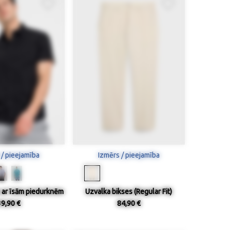
 / pieejamība
Izmērs / pieejamība
s ar īsām piedurknēm
Uzvalka bikses (Regular Fit)
39,90 €
84,90 €