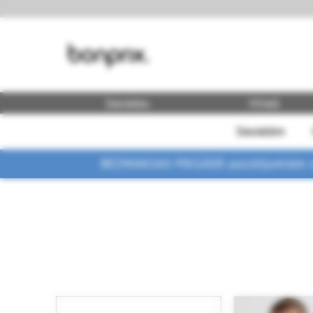
Sievietes
Vīrieši
Sievietēm
BEZMAKSAS PIEGĀDE pasūtījumiem vi