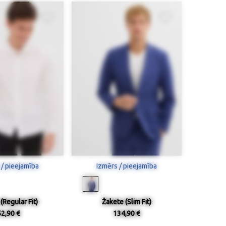
 / pieejamība
Izmērs / pieejamība
(Regular Fit)
Žakete (Slim Fit)
52,90 €
134,90 €