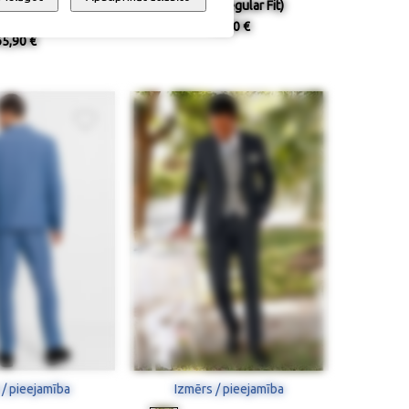
kses (Regular Fit
Žakete (Regular Fit)
traight)
96,90 €
65,90 €
 / pieejamība
Izmērs / pieejamība