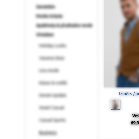
Sievietēm
Modes krāsās
Apakšveļa & pludmales mode
Vīriešiem
Holiday-Looks
Vasaras tērpi
Linu mode
Kāzas & svētki
Izmērs / p
Denim Update
Smart Casual
Ves
Casual Sports
69,9
Business