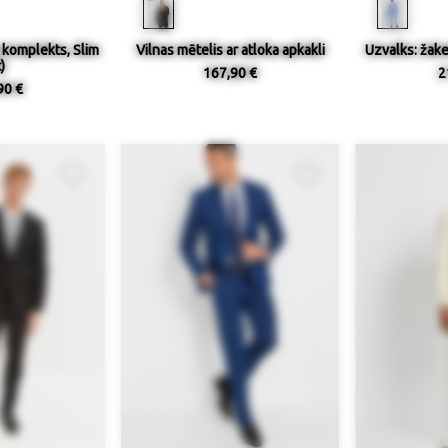
 komplekts, Slim
Vilnas mētelis ar atloka apkakli
Uzvalks: žake
t)
167,90 €
2
90 €