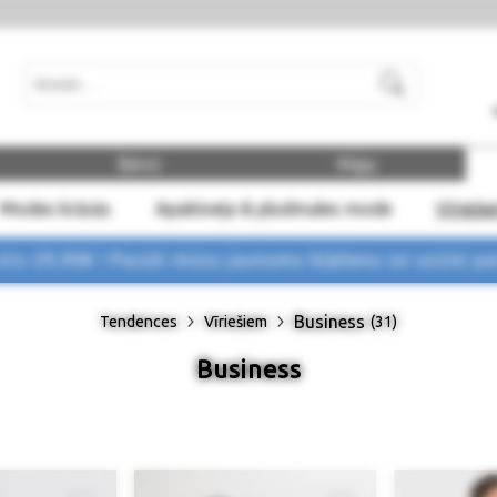
Meklēt
Bērni
Māja
Modes krāsās
Apakšveļa & pludmales mode
Vīrieši
rs 29,90€ !
Pasūti mūsu jaunumu biļetenu un uzzini p
Business
Tendences
Vīriešiem
(31)
Business