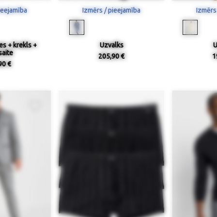
ieejamība
Izmērs / pieejamība
Izmērs
es + krekls +
Uzvalks
U
saite
205,90 €
1
90 €