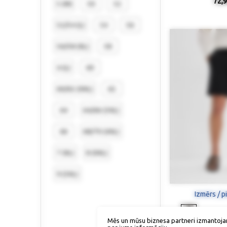
72,9
5 (M)
50
52
52/54 (L)
54
56
56/58 (XL)
58
6 (L)
60
60/62 (XXL)
62
64
64/66 (3XL)
66
68/70 (4XL)
7 (XL)
8 (XXL)
9 (3XL)
Izmērs / p
Mēs un mūsu biznesa partneri izmantoja