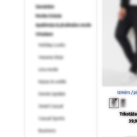
Sievietēm
Modes krāsās
Apakšveļa & pludmales mode
Vīriešiem
Holiday-Looks
Vasaras tērpi
Linu mode
Kāzas & svētki
Izmērs / p
Denim Update
Smart Casual
Trikotāža
Casual Sports
39,9
Business