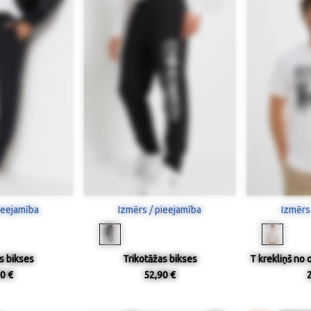
ieejamība
Izmērs / pieejamība
Izmērs
s bikses
Trikotāžas bikses
T krekliņš no 
0 €
52,90 €