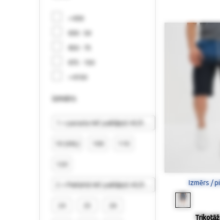
< €30
€30 - 50
€50 - 75
€75 - 150
> €150
izmērs
1 = parasta WC paklājiņš 45/50 cm
10 (4XL)
100
110
120
Izmērs / p
2 = Piekārtā WC paklājiņš 45/50 cm
24
25
26
Trikotāž