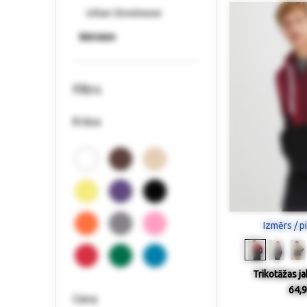
Urban Streetwear
Bērniem
Filtrs
Krāsa
Izmērs / p
Trikotāžas ja
64,9
Cena