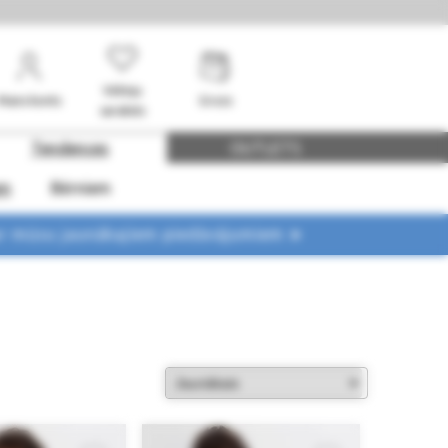
Vēlmju
Mans konts
Grozs
saraksts
Tendences
OUTLETS
em
Bērniem
ar mūsu jaunākajiem piedāvājumiem ➤