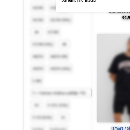
par jums informāciju
44/46
44/46 (S)
Bermudu šor
92,9
45/46
45/46 (XXL)
46
47/48
47/48 (3XL)
48
48/50
48/50 (M)
49/50
49/50 (4XL)
5 (M)
5 = Vannas istabas paklājs 70/110 cm
50
51/52 (5XL)
51/52(5XL)
52
Izmērs / p
52/54
52/54 (L)