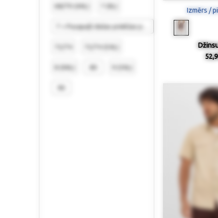
68/70 (4XL)
7 (XL)
Izmērs / p
7 = Pusapaļš dušas priekšas paklājs 50/80 cm
Džinsu
72/74
72/74 (5XL)
52,9
8 (XXL)
80
9 (3XL)
90