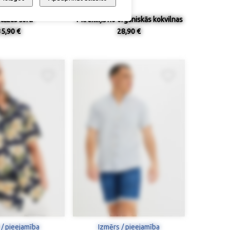
tāžas šorti
T krekliņš no organiskās kokvilnas
35,90 €
28,90 €
 / pieejamība
Izmērs / pieejamība