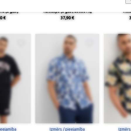
ti (2 gab.)
Tanktops (2 gab., Loose Fit)
Triko
0 €
37,90 €
ieejamība
Izmērs / pieejamība
Izmērs