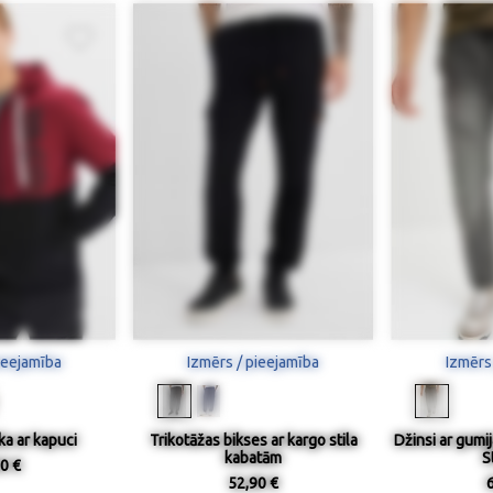
ieejamība
Izmērs / pieejamība
Izmērs
ka ar kapuci
Trikotāžas bikses ar kargo stila
Džinsi ar gumij
kabatām
S
0 €
52,90 €