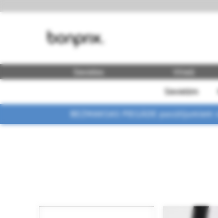
Sievietes
Vīrieši
Sievietēm
BEZMAKSAS PIEGĀDE pasūtījumiem vi