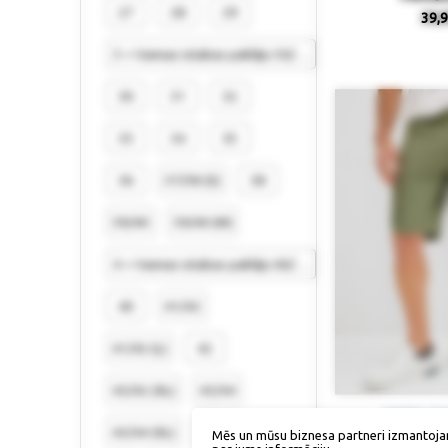
27
28
29
39,9
3 = Vannas istabas paklājs 50/90 cm
30
31
32
33
34
35
36
37/38 (S)
38
39/40
39/40 (M)
4 = Vannas istabas paklājs 60/100 cm
40
41/42
41/42 (L)
42
43/42 (XL)
43/44
Izmērs / p
43/44 (XL)
44
Mēs un mūsu biznesa partneri izmantoja