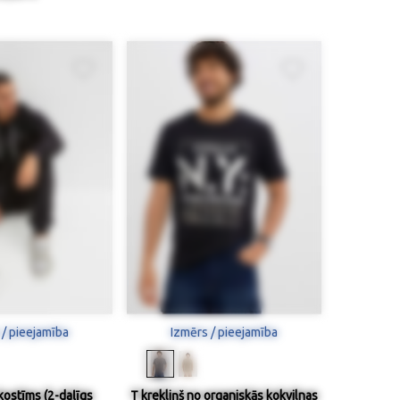
 / pieejamība
Izmērs / pieejamība
kostīms (2-daļīgs
T krekliņš no organiskās kokvilnas