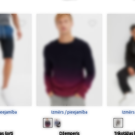
ieejamība
Izmērs / pieejamība
Izmērs
as šorti
Džemperis
Trikotāžas 