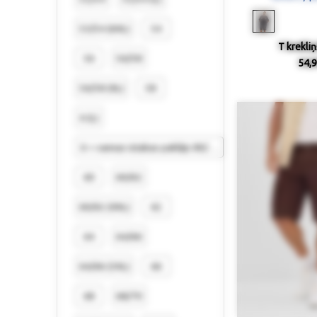
53/54 (6XL)
54
T krekliņ
56
56/58
54,9
56/58 (XL)
58
6 (L)
6 = vannas istabas paklājs 80/150 cm
60
60/62
60/62 (XXL)
62
64
64/66
64/66 (3XL)
66
68
68/70