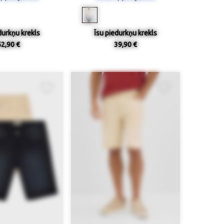
durkņu krekls
Īsu piedurkņu krekls
52,90 €
39,90 €