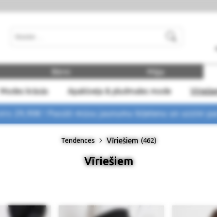
Meklēt
Bērni
Māja
Modes krāsās
Apakšveļa & pludmales mode
Vīrieši
rs 29,90€ !
Pasūti mūsu jaunumu biļetenu un uzzini p
Vīriešiem
Tendences
(462)
Vīriešiem