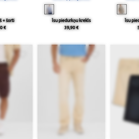
š + šorti
Īsu piedurkņu krekls
Īsu pie
0 €
39,90 €