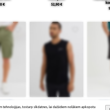
ko
0 €
52,90 €
ieejamība
Izmērs / pieejamība
Izmērs
m tehnoloģijas, tostarp sīkdatnes, lai dažādiem nolūkiem apkopotu