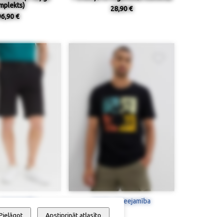
mplekts)
28,90 €
96,90 €
 / pieejamība
Izmērs / pieejamība
Pielāgot
Apstiprināt atlasīto