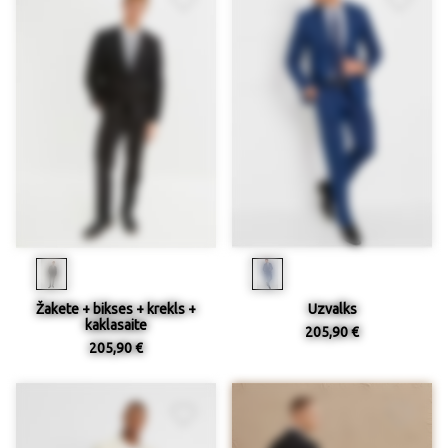
Žakete + bikses + krekls +
Uzvalks
kaklasaite
205,90 €
205,90 €