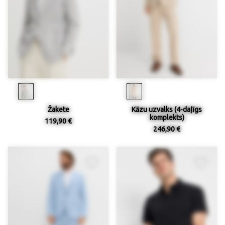
Žakete
Kāzu uzvalks (4-daļīgs
komplekts)
119,90 €
246,90 €