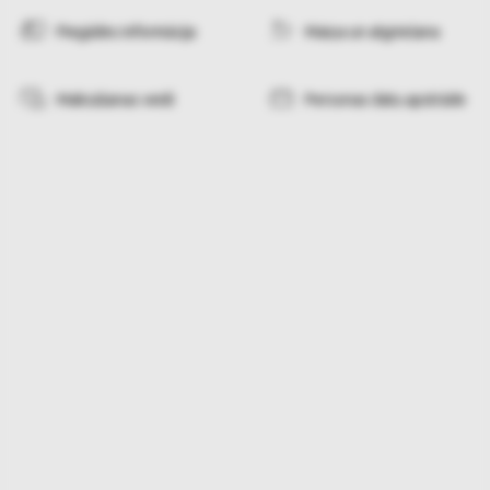
Piegādes informācija
Maiņa un atgriešana
Maksāšanas veidi
Personas datu apstrāde