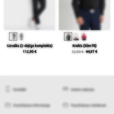
Uzvalks (2-daļīgs komplekts)
Krekls (Slim Fit)
112,90 €
52,90 €
44,97 €
Kontakti
Izmēru tabulas
Pasūtīšanas informācija
Pasūtīšanas noteikumi