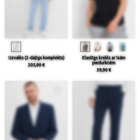
Uzvalks (2-daļīgs komplekts)
Elastīgs krekls ar īsām
piedurknēm
205,90 €
39,90 €