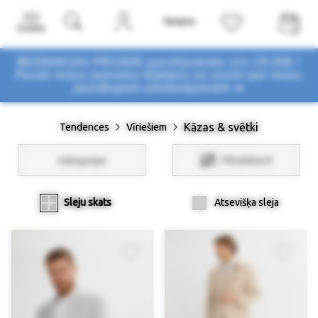
Izvēlne
BEZMAKSAS PIEGĀDE pasūtījumiem virs 29,90€ !
Pasūti mūsu jaunumu biļetenu un uzzini par mūsu
jaunākajiem piedāvājumiem ➤
Kāzas & svētki
Tendences
Vīriešiem
Kategorijas
Filtri/Atlasīt
Sleju skats
Atsevišķa sleja