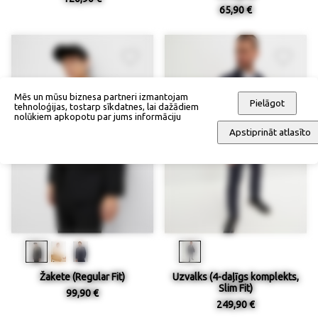
65,90 €
Mēs un mūsu biznesa partneri izmantojam
Pielāgot
tehnoloģijas, tostarp sīkdatnes, lai dažādiem
nolūkiem apkopotu par jums informāciju
Apstiprināt atlasīto
Žakete (Regular Fit)
Uzvalks (4-daļīgs komplekts,
Slim Fit)
99,90 €
249,90 €