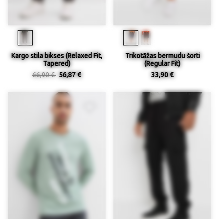
Kargo stila bikses (Relaxed Fit,
Trikotāžas bermudu šorti
Tapered)
(Regular Fit)
66,90 €
56,87 €
33,90 €