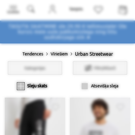
Izvēlne
TASUTA SAATMINE üle 29,90 € tellimustele! Ole
kursis meie uute pakkumistega
ning liitu
uudiskirjaga siin ➤
Urban Streetwear
Tendences
Vīriešiem
Kategorijas
Filtri/Atlasīt
Sleju skats
Atsevišķa sleja