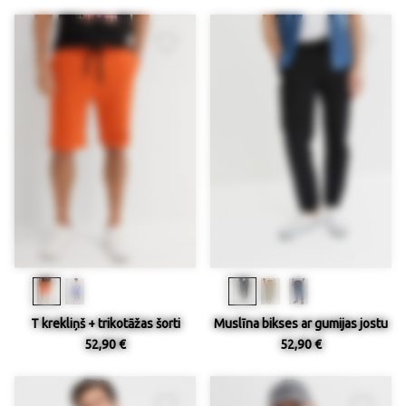
T krekliņš + trikotāžas šorti
Muslīna bikses ar gumijas jostu
52,90 €
52,90 €