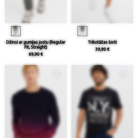
Džinsi ar gumijas jostu (Regular
Trikotāžas šorti
Fit, Straight)
39,90 €
69,90 €