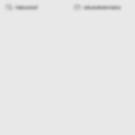
Makseviisid
Isikuandmete kaitse