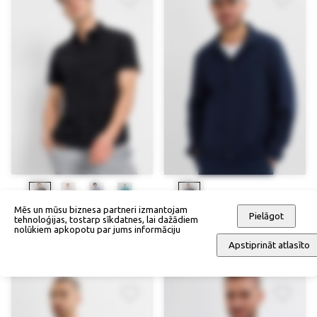
Mēs un mūsu biznesa partneri izmantojam
Pielāgot
Elastīgs krekls ar īsām
Bluzons
tehnoloģijas, tostarp sīkdatnes, lai dažādiem
nolūkiem apkopotu par jums informāciju
piedurknēm
75,90 €
Apstiprināt atlasīto
39,90 €