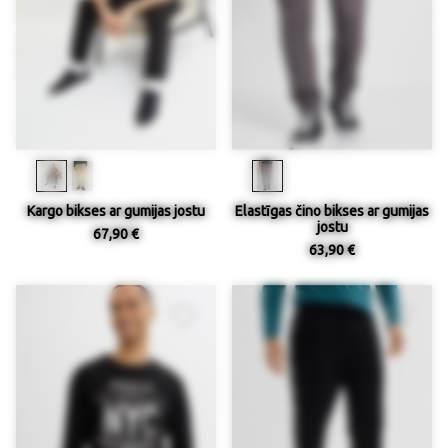
Kargo bikses ar gumijas jostu
Elastīgas čino bikses ar gumijas
jostu
67,90 €
63,90 €