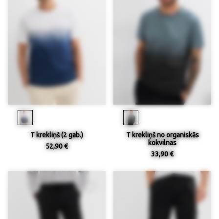
T krekliņš (2 gab.)
T krekliņš no organiskās
kokvilnas
52,90 €
33,90 €