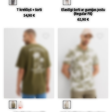
T krekliņš + šorti
Elastīgi šorti ar gumijas jostu
(Regular Fit)
54,90 €
62,90 €