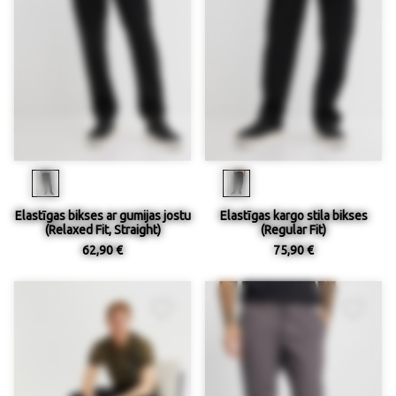
Elastīgas bikses ar gumijas jostu
Elastīgas kargo stila bikses
(Relaxed Fit, Straight)
(Regular Fit)
62,90 €
75,90 €