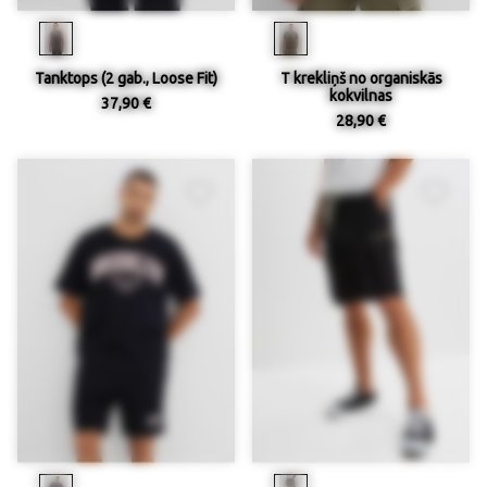
Tanktops (2 gab., Loose Fit)
T krekliņš no organiskās
kokvilnas
37,90 €
28,90 €