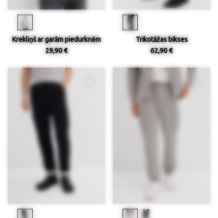
Krekliņš ar garām piedurknēm
Trikotāžas bikses
29,90 €
62,90 €