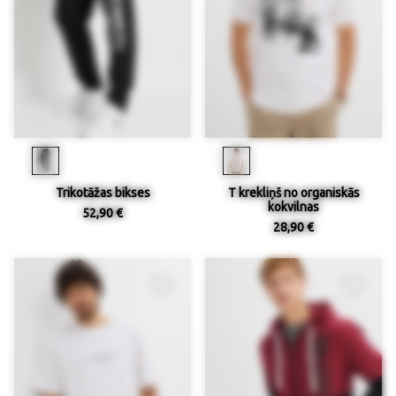
Trikotāžas bikses
T krekliņš no organiskās
kokvilnas
52,90 €
28,90 €