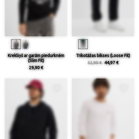
Krekliņš ar garām piedurknēm
Trikotāžas bikses (Loose Fit)
(Slim Fit)
52,90 €
44,97 €
29,90 €