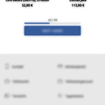
Čino bikses (Slim Fit), JJ Rebel
Ziemas jaka
52,90 €
115,90 €
40 / 89
RĀDĪT VAIRĀK
Kontakt
Mõõdutabelid
Tellimisinfo
Tellimistingimused
Tarneinfo
Tagastamine