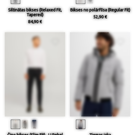
Siltinātas bikses (Relaxed Fit,
Bikses no polārflīsa (Regular Fit)
Tapered)
52,90 €
84,90 €