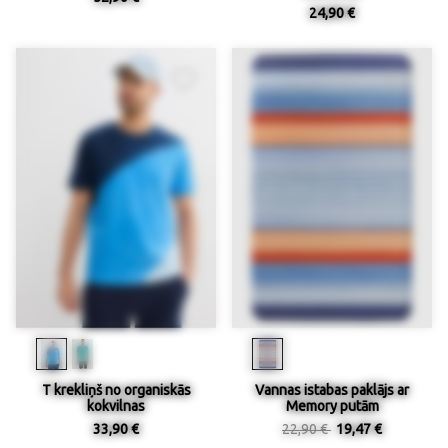
24,90 €
T krekliņš no organiskās
Vannas istabas paklājs ar
kokvilnas
Memory putām
33,90 €
22,90 €
19,47 €