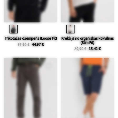
Trikotāžas džemperis (Loose Fit)
Krekliņš no organiskās kokvilnas
(Slim Fit)
52,90 €
44,97 €
29,90 €
25,42 €