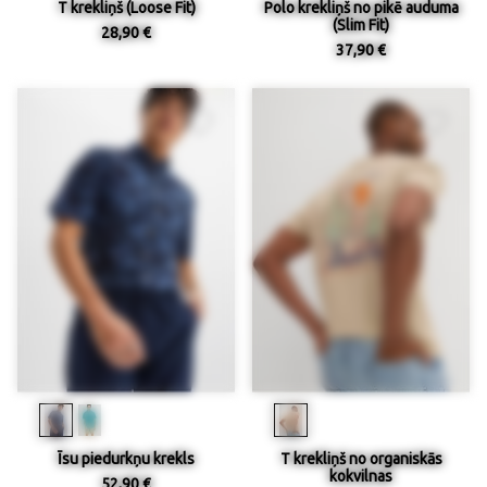
T krekliņš (Loose Fit)
Polo krekliņš no pikē auduma
(Slim Fit)
28,90 €
37,90 €
Īsu piedurkņu krekls
T krekliņš no organiskās
kokvilnas
52,90 €