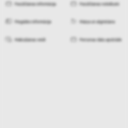
Pasūtīšanas informācija
Pasūtīšanas noteikumi
Piegādes informācija
Maiņa un atgriešana
Maksāšanas veidi
Personas datu apstrāde