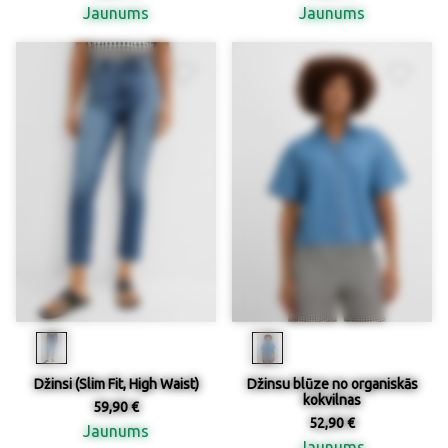
Jaunums
Jaunums
Džinsi (Slim Fit, High Waist)
Džinsu blūze no organiskās
kokvilnas
59,90 €
52,90 €
Jaunums
Jaunums