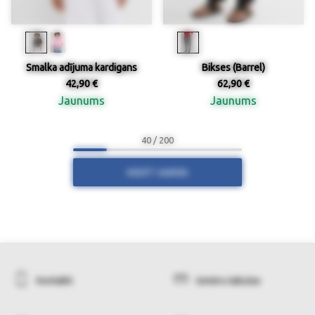
Smalka adījuma kardigans
Bikses (Barrel)
42,90 €
62,90 €
Jaunums
Jaunums
40 / 200
RĀDĪT VAIRĀK
Kontakti
Izmēru tabulas