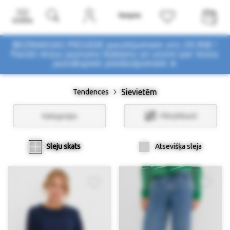
Izvēlne
BEZMAKSAS PIEGĀDE pasūtījumiem virs 29,90€ !
Pasūti mūsu jaunumu biļetenu un uzzini par mūsu
jaunākajiem piedāvājumiem ➤
Sievietēm
Tendences
Kategorijas
Filtri/Atlasīt
Sleju skats
Atsevišķa sleja