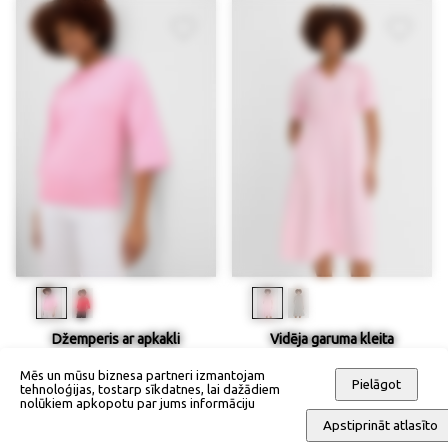
Džemperis ar apkakli
Vidēja garuma kleita
37,90 €
58,90 €
Mēs un mūsu biznesa partneri izmantojam
Jaunums
Jaunums
Pielāgot
tehnoloģijas, tostarp sīkdatnes, lai dažādiem
nolūkiem apkopotu par jums informāciju
Apstiprināt atlasīto