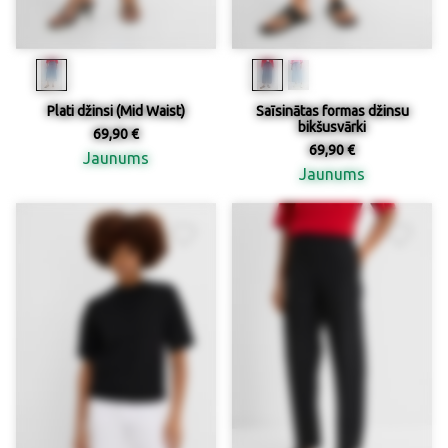
Plati džinsi (Mid Waist)
Saīsinātas formas džinsu
bikšusvārki
69,90 €
69,90 €
Jaunums
Jaunums