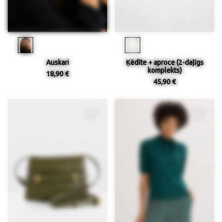
Auskari
Ķēdīte + aproce (2-daļīgs
komplekts)
18,90 €
45,90 €