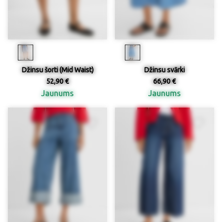
Džinsu šorti (Mid Waist)
Džinsu svārki
52,90 €
66,90 €
Jaunums
Jaunums