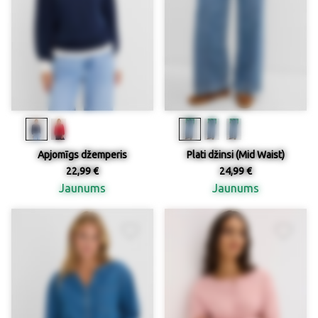
Apjomīgs džemperis
Plati džinsi (Mid Waist)
22,99 €
24,99 €
Jaunums
Jaunums