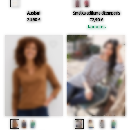
Auskari
Smalka adījuma džemperis
24,90 €
72,90 €
Jaunums