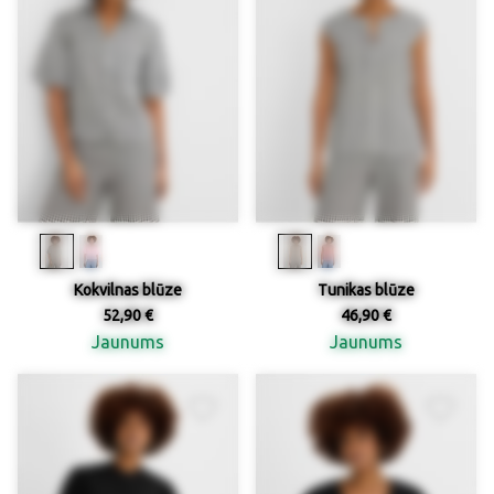
Kokvilnas blūze
Tunikas blūze
52,90 €
46,90 €
Jaunums
Jaunums