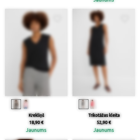
Krekliņš
Trikotāžas kleita
18,90 €
52,90 €
Jaunums
Jaunums