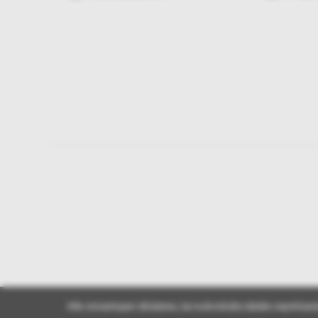
Mēs izmantojam sīkdatnes, lai nodrošinātu labāko iepirkšanā