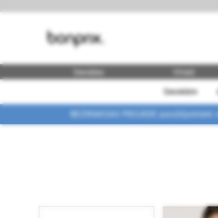
Sievietes
Vīrieši
Sievietēm
BEZMAKSAS PIEGĀDE pasūtījumiem vi