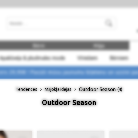
Meklēt
Bērni
Māja
Apakšveļa & pludmales mode
Vīriešiem
Bērniem
rs 29,90€ !
Pasūti mūsu jaunumu biļetenu un uzzini p
Outdoor Season
Tendences
Mājokļa idejas
(4)
Outdoor Season