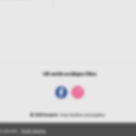
Vēl vairāk sociālajos tīklos
© 2026 bonprix
. Visas tiesības aizsargātas.
s pieredzi.
Skatīt detaļas