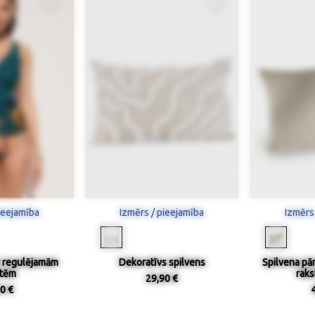
ieejamība
Izmērs / pieejamība
Izmērs
r regulējamām
Dekoratīvs spilvens
Spilvena pār
ītēm
raks
29,90 €
0 €