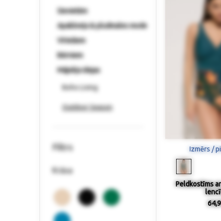
Sievietēm
Apakšveļa & pludmales mode
Vīriešiem
Bērniem
Mājokļa idejas
Boho Living
Outdoor Season
Filtrs
Izmērs / p
Krāsa
Peldkostīms a
lenc
64,9