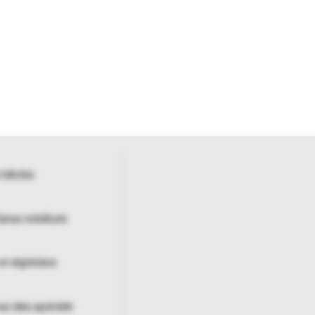
 tabulas
šanas noteikumi
un atgriešana
as datu apstrāde