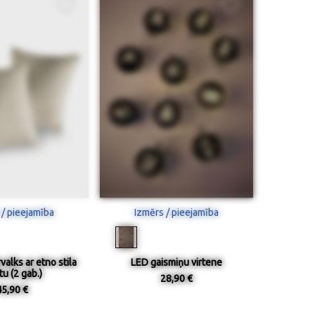
 / pieejamība
Izmērs / pieejamība
valks ar etno stila
LED gaismiņu virtene
tu (2 gab.)
28,90 €
45,90 €