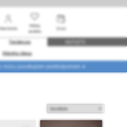
Vēlmju
Mans konts
Grozs
saraksts
Tendences
OUTLETS
Mājokļa idejas
ar mūsu jaunākajiem piedāvājumiem ➤