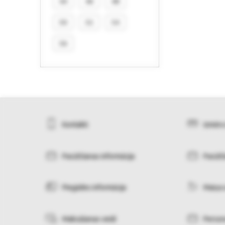
44
46
48
50
52
54
56
Kontakti
Izmēru
Pasūtīšanas informācija
Pasūtī
Piegādes informācija
Maiņa 
Maksāšanas veidi
Person