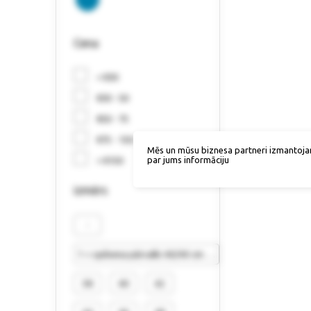
Cena
< €30
€30 - 50
€50 - 75
€75 - 150
Mēs un mūsu biznesa partneri izmantoja
par jums informāciju
> €150
izmērs
-
1 = spilvena pārvalki 40/40 cm (2 gab.)
38
40
42