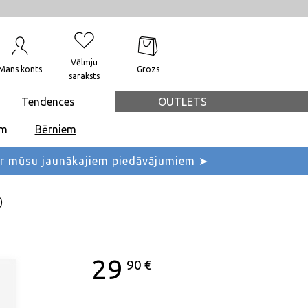
Vēlmju
Mans konts
Grozs
saraksts
Tendences
OUTLETS
em
Bērniem
ar mūsu jaunākajiem piedāvājumiem ➤
)
29
90
€