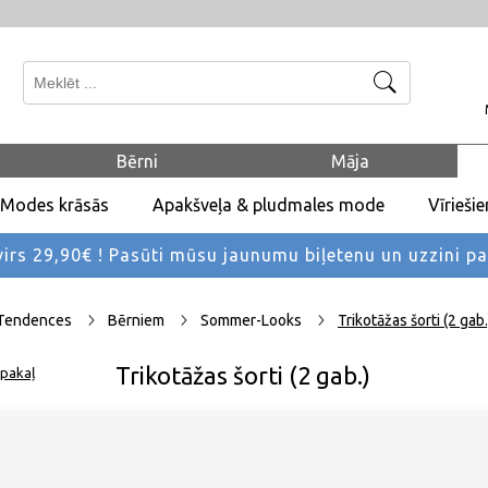
Meklēt
Bērni
Māja
Modes krāsās
Apakšveļa & pludmales mode
Vīrieši
rs 29,90€ !
Pasūti mūsu jaunumu biļetenu un uzzini p
Tendences
Bērniem
Sommer-Looks
Trikotāžas šorti (2 gab.
Trikotāžas šorti (2 gab.)
pakaļ