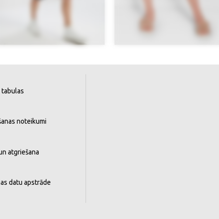
 tabulas
šanas noteikumi
un atgriešana
as datu apstrāde