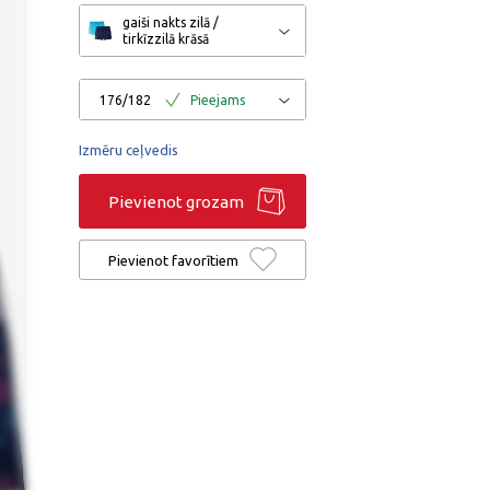
gaiši nakts zilā /
tirkīzzilā krāsā
176/182
Pieejams
Izmēru ceļvedis
Pievienot grozam
Pievienot favorītiem