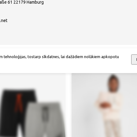
raße 61 22179 Hamburg
.net
m tehnoloģijas, tostarp sīkdatnes, lai dažādiem nolūkiem apkopotu
Mēs iesakām