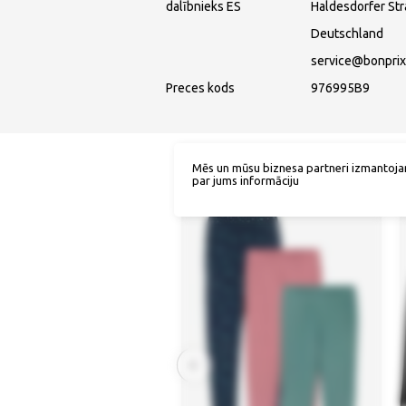
dalībnieks ES
Haldesdorfer St
Deutschland
service@bonprix
Preces kods
976995B9
Mēs un mūsu biznesa partneri izmantoja
par jums informāciju