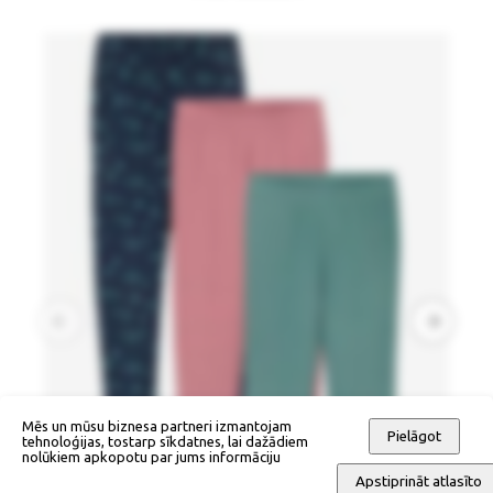
Mēs un mūsu biznesa partneri izmantojam
Pielāgot
tehnoloģijas, tostarp sīkdatnes, lai dažādiem
nolūkiem apkopotu par jums informāciju
Apstiprināt atlasīto